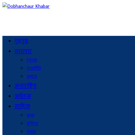
गृहपृष्ठ
समाचार
रंगमञ्च
राजनीति
समाज
अन्तराष्ट्रिय
अर्थतन्त्र
साहित्य
कथा
कविता
गजल