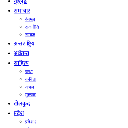
गृहपृष्ठ
समाचार
रंगमञ्च
राजनीति
समाज
अन्तराष्ट्रिय
अर्थतन्त्र
साहित्य
कथा
कविता
गजल
मुक्तक
खेलकुद
प्रदेश
प्रदेश १