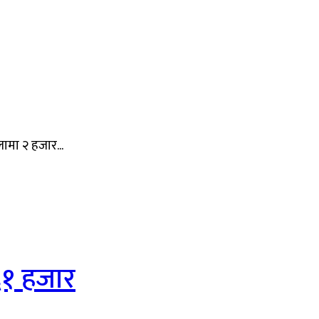
मा २ हजार...
६१ हजार