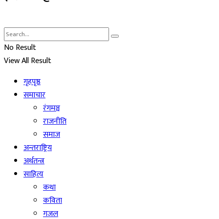
No Result
View All Result
गृहपृष्ठ
समाचार
रंगमञ्च
राजनीति
समाज
अन्तराष्ट्रिय
अर्थतन्त्र
साहित्य
कथा
कविता
गजल