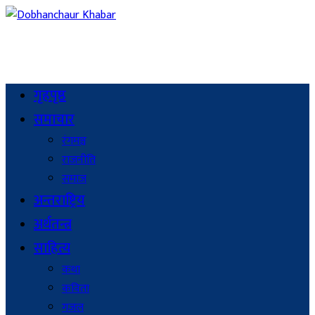
गृहपृष्ठ
समाचार
रंगमञ्च
राजनीति
समाज
अन्तराष्ट्रिय
अर्थतन्त्र
साहित्य
कथा
कविता
गजल