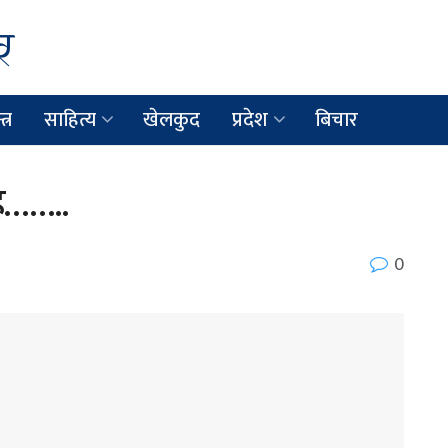
त्र
साहित्य
खेलकुद
प्रदेश
बिचार
ाह……..
0