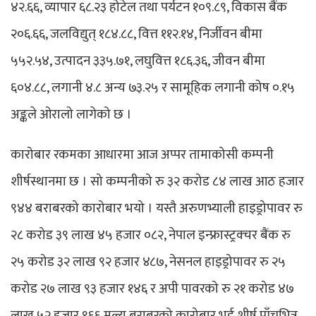
४२.६६, व्यापार ६८.२३ होटेल तथा पर्यटन १०९.८९, विकास बैंक
२०६.६६, जलविद्युत् १८४.८८, वित्त ११२.१४, निर्जीवन बीमा
५५२.५४, उत्पादन ३३५.७१, लघुवित्त १८६.३६, जीवन बीमा
६०४.८८, लगानी ४.८ अन्य ७३.२५ र सामूहिक लगानी कोष ०.१५
अङ्कले ओरालो लागेको छ ।
कारोबार रकमका आधारमा आज अप्पर तामाकोसी कम्पनी
शीर्षस्थानमा छ । सो कम्पनीको रु ३२ करोड ८४ लाख आठ हजार
९४४ बराबरको कारोबार भयो । यस्तै अरुणभ्याली हाइड्रोपावर रु
२८ करोड ३९ लाख ४५ हजार ०८२, नेपाल इन्फ्रास्ट्रक्चर बैंक रु
२५ करोड ३२ लाख ९२ हजार ४८७, नेसनल हाइड्रोपावर रु २५
करोड २७ लाख ९३ हजार १४६ र अपी पावरको रु २१ करोड ४७
लाख ५२ हजार ९६६ मूल्य बराबरको कारोबार भई शीर्ष पाँचभित्र