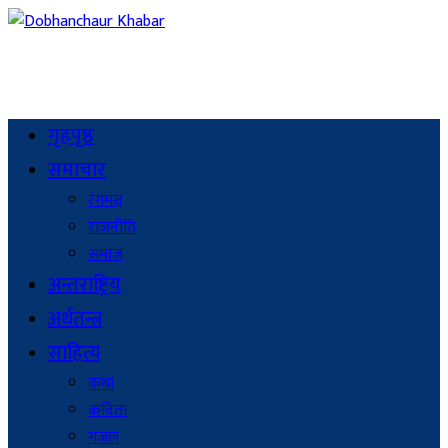
गृहपृष्ठ
समाचार
रंगमञ्च
राजनीति
समाज
अन्तराष्ट्रिय
अर्थतन्त्र
साहित्य
कथा
कविता
गजल