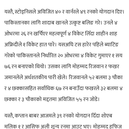
यस्तै, स्टोइनिसले अविजित ४० र वार्नरले ४९ रनको योगदान दिए।
पाकिस्तानका लागि शादाब खानले उत्कृष्ट बलिङ गरे। उनले ४
ओभरमा २६ रन खर्चिएर महत्वपूर्ण ४ विकेट लिँदा शाहीन शाह
अफ्रिदीले १ विकेट हात पारे। यसअघि टस हारेर पहिले ब्याटिङ
गरेको पाकिस्तानले निर्धारित २० ओभरमा ४ विकेट गुमाएर १ सय
७६ रन बनाएको थियो। उसका लागि मोहम्मद रिजवान र फखर
जमानलेले अर्धशतकीय पारी खेले। रिजवानले ५२ बलमा ३ चौका
र ४ छक्कासहित सर्वाधिक ६७ रन बनाउँदा फखरले ३२ बलमा ४
छक्का र ३ चौकाको मद्दतमा अविजित ५५ रन जोडे।
यस्तै, कप्तान बाबर आजमले ३९ रनको योगदान दिँदा शोएब
मलिक १ र आसिफ अली शून्य रनमा आउट भए। मोहम्मद हफिज