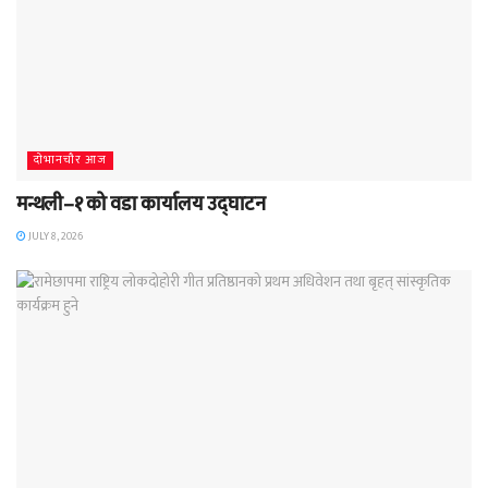
दाेभानचाैर आज
मन्थली–१ को वडा कार्यालय उद्घाटन
JULY 8, 2026