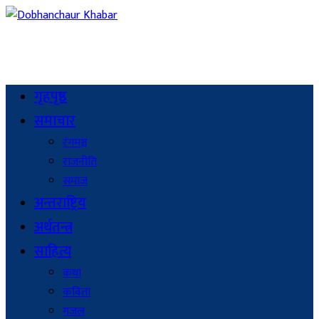
गृहपृष्ठ
समाचार
रंगमञ्च
राजनीति
समाज
अन्तराष्ट्रिय
अर्थतन्त्र
साहित्य
कथा
कविता
गजल