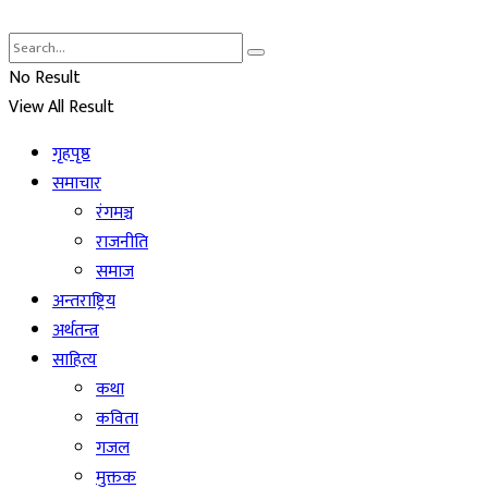
No Result
View All Result
गृहपृष्ठ
समाचार
रंगमञ्च
राजनीति
समाज
अन्तराष्ट्रिय
अर्थतन्त्र
साहित्य
कथा
कविता
गजल
मुक्तक