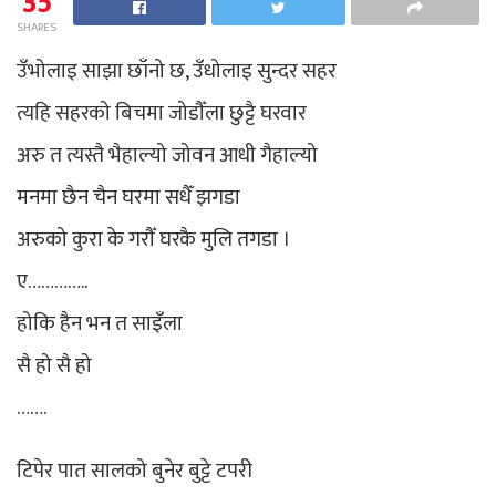
35
SHARES
उँभोलाइ साझा छाँनो छ, उँधोलाइ सुन्दर सहर
त्यहि सहरको बिचमा जोडौँला छुट्टै घरवार
अरु त त्यस्तै भैहाल्यो जोवन आधी गैहाल्यो
मनमा छैन चैन घरमा सधैँ झगडा
अरुको कुरा के गरौँ घरकै मुलि तगडा ।
ए…………..
होकि हैन भन त साइँला
सै हो सै हो
…….
टिपेर पात सालको बुनेर बुट्टे टपरी