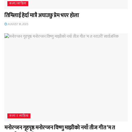
कला/साहित्य
तिमिलाई हेर्दा मात्रै अघाउछु प्रेम भएर होला
AUGUST 18, 2025
कला र साहित्य
मनोरन्जन गृहपृष्ठ मनोरन्जन विष्णु माझीको नयाँ तीज गीत ‘म त