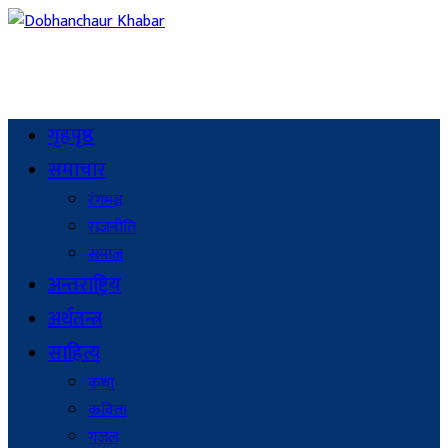
गृहपृष्ठ
समाचार
रंगमञ्च
राजनीति
समाज
अन्तराष्ट्रिय
अर्थतन्त्र
साहित्य
कथा
कविता
गजल