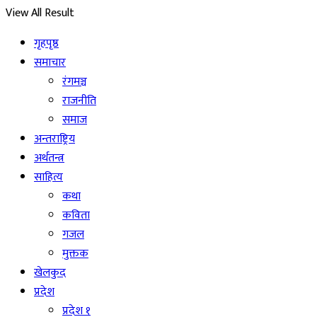
View All Result
गृहपृष्ठ
समाचार
रंगमञ्च
राजनीति
समाज
अन्तराष्ट्रिय
अर्थतन्त्र
साहित्य
कथा
कविता
गजल
मुक्तक
खेलकुद
प्रदेश
प्रदेश १