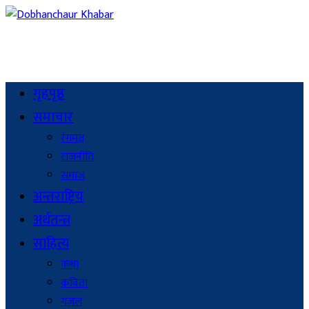
गृहपृष्ठ
समाचार
रंगमञ्च
राजनीति
समाज
अन्तराष्ट्रिय
अर्थतन्त्र
साहित्य
कथा
कविता
गजल