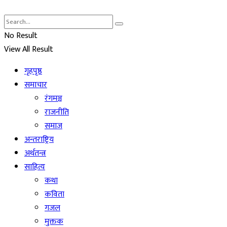
No Result
View All Result
गृहपृष्ठ
समाचार
रंगमञ्च
राजनीति
समाज
अन्तराष्ट्रिय
अर्थतन्त्र
साहित्य
कथा
कविता
गजल
मुक्तक