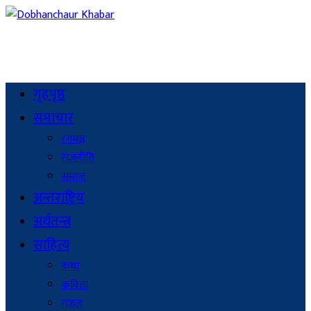
गृहपृष्ठ
समाचार
रंगमञ्च
राजनीति
समाज
अन्तराष्ट्रिय
अर्थतन्त्र
साहित्य
कथा
कविता
गजल