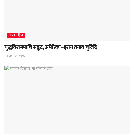
अन्तराष्ट्रिय
युद्धविराममाथि सङ्कट, अमेरिका–इरान तनाव चुलिँदै
APRIL 21, 2026