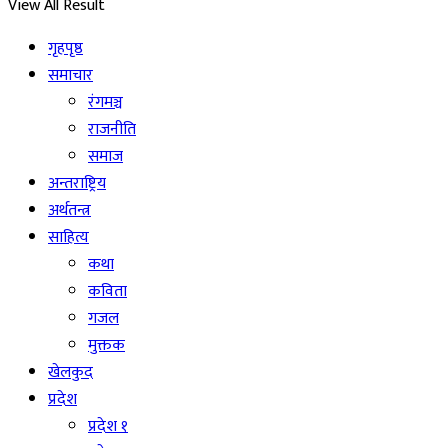
View All Result
गृहपृष्ठ
समाचार
रंगमञ्च
राजनीति
समाज
अन्तराष्ट्रिय
अर्थतन्त्र
साहित्य
कथा
कविता
गजल
मुक्तक
खेलकुद
प्रदेश
प्रदेश १