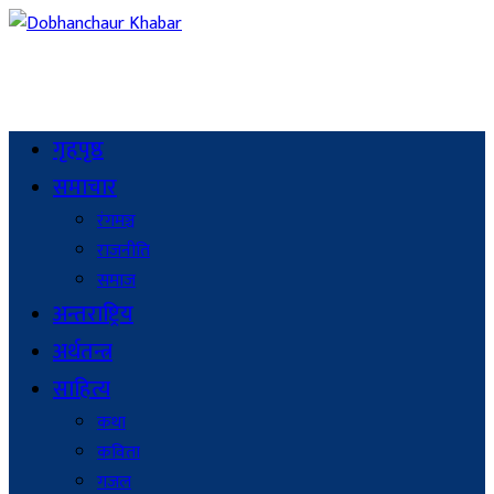
गृहपृष्ठ
समाचार
रंगमञ्च
राजनीति
समाज
अन्तराष्ट्रिय
अर्थतन्त्र
साहित्य
कथा
कविता
गजल