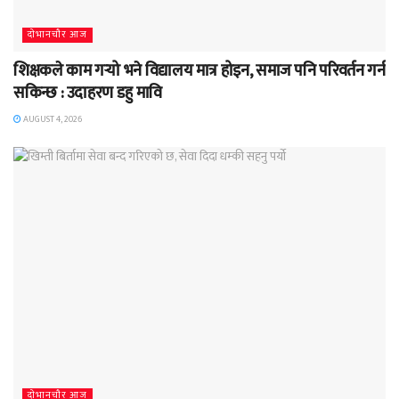
दाेभानचाैर आज
शिक्षकले काम गर्‍यो भने विद्यालय मात्र होइन, समाज पनि परिवर्तन गर्न
सकिन्छ : उदाहरण डहु मावि
AUGUST 4, 2026
दाेभानचाैर आज