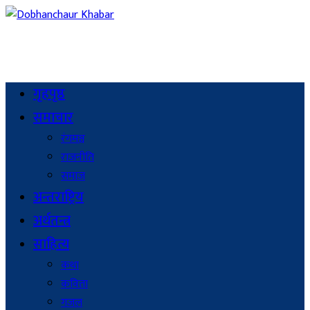
गृहपृष्ठ
समाचार
रंगमञ्च
राजनीति
समाज
अन्तराष्ट्रिय
अर्थतन्त्र
साहित्य
कथा
कविता
गजल