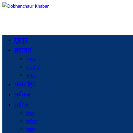
गृहपृष्ठ
समाचार
रंगमञ्च
राजनीति
समाज
अन्तराष्ट्रिय
अर्थतन्त्र
साहित्य
कथा
कविता
गजल