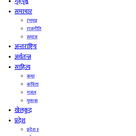
गृहपृष्ठ
समाचार
रंगमञ्च
राजनीति
समाज
अन्तराष्ट्रिय
अर्थतन्त्र
साहित्य
कथा
कविता
गजल
मुक्तक
खेलकुद
प्रदेश
प्रदेश १