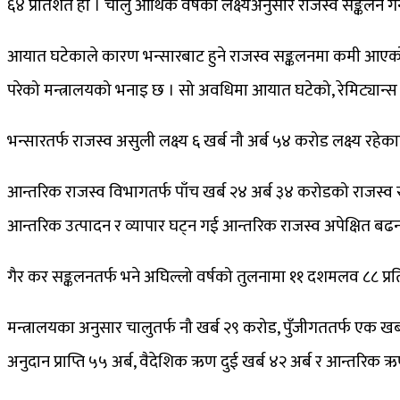
६४ प्रतिशत हो । चालु आर्थिक वर्षको लक्ष्यअनुसार राजस्व सङ्कलन गर
आयात घटेकाले कारण भन्सारबाट हुने राजस्व सङ्कलनमा कमी आएको र 
परेको मन्त्रालयको भनाइ छ । सो अवधिमा आयात घटेको, रेमिट्यान
भन्सारतर्फ राजस्व असुली लक्ष्य ६ खर्ब नौ अर्ब ५४ करोड लक्ष्य रहे
आन्तरिक राजस्व विभागतर्फ पाँच खर्ब २४ अर्ब ३४ करोडको राजस्व स
आन्तरिक उत्पादन र व्यापार घट्न गई आन्तरिक राजस्व अपेक्षित ब
गैर कर सङ्कलनतर्फ भने अघिल्लो वर्षको तुलनामा ११ दशमलव ८८ प
मन्त्रालयका अनुसार चालुतर्फ नौ खर्ब २९ करोड, पुँजीगततर्फ एक खर्ब 
अनुदान प्राप्ति ५५ अर्ब, वैदेशिक ऋण दुई खर्ब ४२ अर्ब र आन्तरिक ऋ