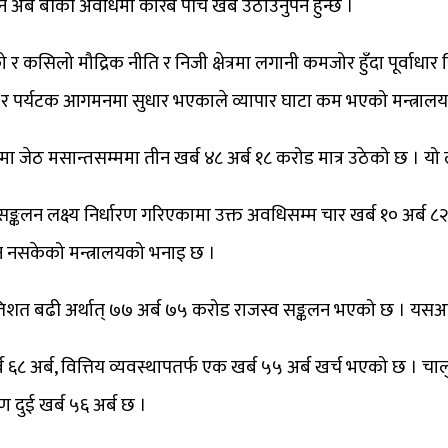
्न अब बाँकी अवधिमा करिब पाँच खर्ब उठाउनुपर्ने हुन्छ ।
कसिलो मौद्रिक नीति र निजी क्षेत्रमा लगानी कमजोर हुँदा पूर्वाध
्स र पर्यटक आगमनमा सुधार भएकाले व्यापार घाटा कम भएको मन्त्रा
कामा जेठ मसान्तसम्ममा तीन खर्ब ४८ अर्ब १८ करोड मात्र उठेको छ । यो
ङ्कलन लक्ष्य निर्धारण गरिएकामा उक्त अवधिसम्म चार खर्ब १० अर्ब ८
ढन नसकेको मन्त्रालयको भनाइ छ ।
्रतिशत बढी अर्थात् ७७ अर्ब ७५ करोड राजस्व सङ्कलन भएको छ । यस
६८ अर्ब, वित्तिय व्यवस्थापतर्फ एक खर्ब ५५ अर्ब खर्च भएको छ । चालु आ
ण दुई खर्ब ५६ अर्ब छ ।