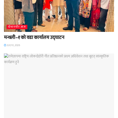
दाेभानचाैर आज
मन्थली–१ को वडा कार्यालय उद्घाटन
JULY 8, 2026