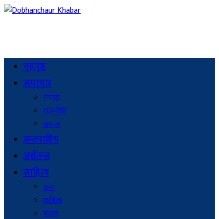
गृहपृष्ठ
समाचार
रंगमञ्च
राजनीति
समाज
अन्तराष्ट्रिय
अर्थतन्त्र
साहित्य
कथा
कविता
गजल