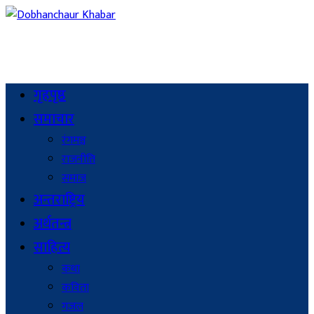
गृहपृष्ठ
समाचार
रंगमञ्च
राजनीति
समाज
अन्तराष्ट्रिय
अर्थतन्त्र
साहित्य
कथा
कविता
गजल