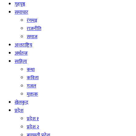
गृहपृष्ठ
समाचार
रंगमञ्च
राजनीति
समाज
अन्तराष्ट्रिय
अर्थतन्त्र
साहित्य
कथा
कविता
गजल
मुक्तक
खेलकुद
प्रदेश
प्रदेश १
प्रदेश २
बागमती प्रदेश