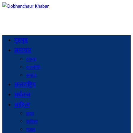
गृहपृष्ठ
समाचार
रंगमञ्च
राजनीति
समाज
अन्तराष्ट्रिय
अर्थतन्त्र
साहित्य
कथा
कविता
गजल