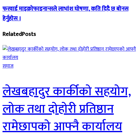
फरवार्ड माइक्रोफाइनान्सले लाभांश घोषणा, कति दिदै छ बाेनस
हेर्नुहाेस ।
Related
Posts
समाज
लेखबहादुर कार्कीको सहयोग,
लोक तथा दोहोरी प्रतिष्ठान
रामेछापको आफ्नै कार्यालय