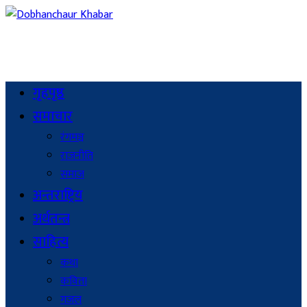
गृहपृष्ठ
समाचार
रंगमञ्च
राजनीति
समाज
अन्तराष्ट्रिय
अर्थतन्त्र
साहित्य
कथा
कविता
गजल