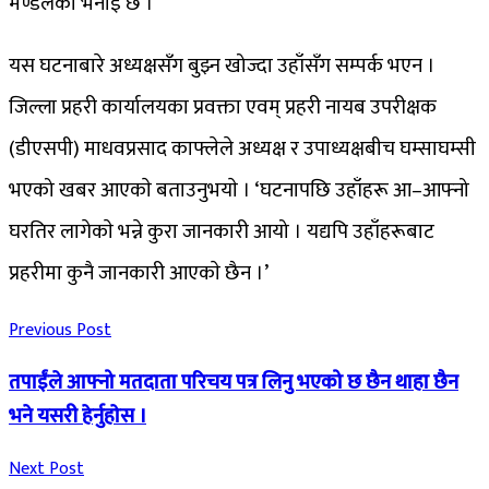
मण्डलकाे भनाइ छ ।
यस घटनाबारे अध्यक्षसँग बुझ्न खोज्दा उहाँसँग सम्पर्क भएन ।
जिल्ला प्रहरी कार्यालयका प्रवक्ता एवम् प्रहरी नायब उपरीक्षक
(डीएसपी) माधवप्रसाद काफ्लेले अध्यक्ष र उपाध्यक्षबीच घम्साघम्सी
भएको खबर आएकाे बताउनुभयाे । ‘घटनापछि उहाँहरू आ–आफ्नो
घरतिर लागेकाे भन्ने कुरा जानकारी आयो । यद्यपि उहाँहरूबाट
प्रहरीमा कुनै जानकारी आएकाे छैन ।’
Previous Post
तपाईंले आफ्नो मतदाता परिचय पत्र लिनु भएको छ छैन थाहा छैन
भने यसरी हेर्नुहाेस ।
Next Post