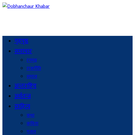
गृहपृष्ठ
समाचार
रंगमञ्च
राजनीति
समाज
अन्तराष्ट्रिय
अर्थतन्त्र
साहित्य
कथा
कविता
गजल