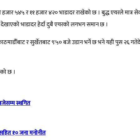
हजार ५४५ र ११ हजार ४२० भाडादर राखेको छ । बुद्ध एयरले मात्र स
ेखाएको भाडादर हेर्दा दुबै एयरको लगभग समान छ ।
ठमाडौँबाट र सुर्खेतबाट ९ः५० बजे उडान भर्ने छ भने यही पुस २६ गतेद
एको छ ।
बजेसम्म स्थगित
ार सहित १० जना मनोनीत