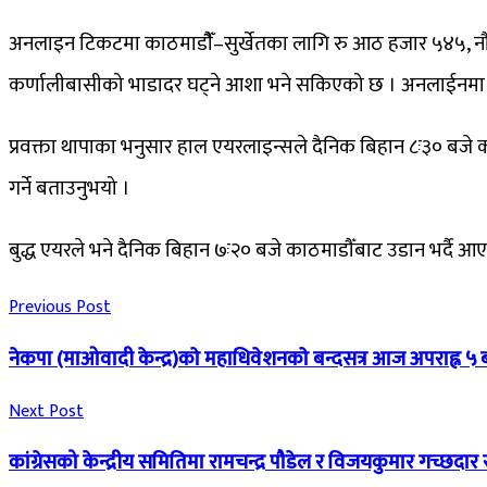
अनलाइन टिकटमा काठमाडौैँ–सुर्खेतका लागि रु आठ हजार ५४५, नौ 
कर्णालीबासीको भाडादर घट्ने आशा भने सकिएको छ । अनलाईनमा द
प्रवक्ता थापाका भनुसार हाल एयरलाइन्सले दैनिक बिहान ८ः३० बजे का
गर्ने बताउनुभयो ।
बुद्ध एयरले भने दैनिक बिहान ७ः२० बजे काठमाडौँबाट उडान भर्दै आ
Previous Post
नेकपा (माओवादी केन्द्र)काे महाधिवेशनकाे बन्दसत्र आज अपराह्न ५ 
Next Post
कांग्रेसको केन्द्रीय समितिमा रामचन्द्र पौडेल र विजयकुमार गच्छद