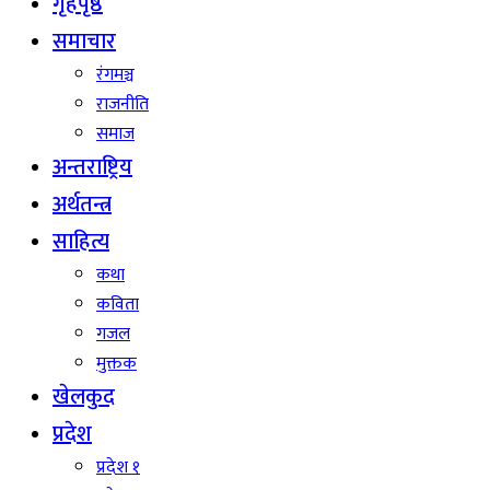
गृहपृष्ठ
समाचार
रंगमञ्च
राजनीति
समाज
अन्तराष्ट्रिय
अर्थतन्त्र
साहित्य
कथा
कविता
गजल
मुक्तक
खेलकुद
प्रदेश
प्रदेश १