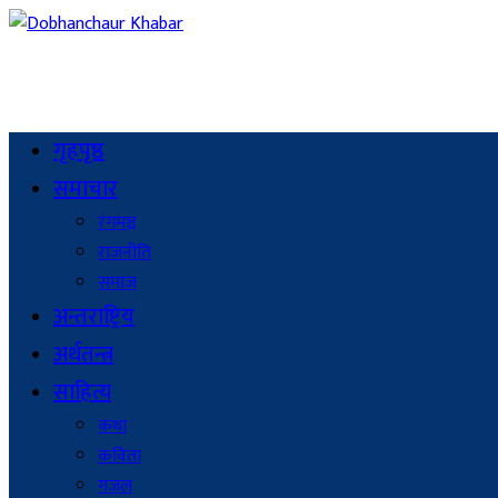
गृहपृष्ठ
समाचार
रंगमञ्च
राजनीति
समाज
अन्तराष्ट्रिय
अर्थतन्त्र
साहित्य
कथा
कविता
गजल