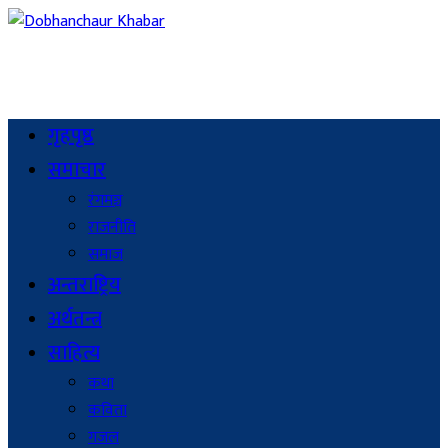
गृहपृष्ठ
समाचार
रंगमञ्च
राजनीति
समाज
अन्तराष्ट्रिय
अर्थतन्त्र
साहित्य
कथा
कविता
गजल