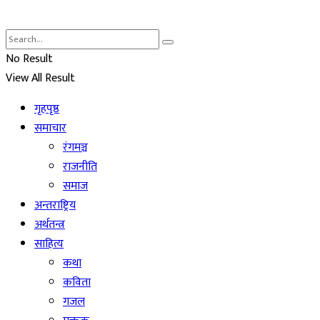
No Result
View All Result
गृहपृष्ठ
समाचार
रंगमञ्च
राजनीति
समाज
अन्तराष्ट्रिय
अर्थतन्त्र
साहित्य
कथा
कविता
गजल