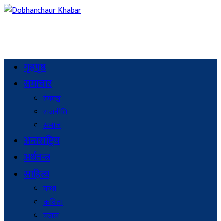
गृहपृष्ठ
समाचार
रंगमञ्च
राजनीति
समाज
अन्तराष्ट्रिय
अर्थतन्त्र
साहित्य
कथा
कविता
गजल