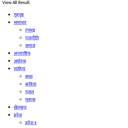
View All Result
गृहपृष्ठ
समाचार
रंगमञ्च
राजनीति
समाज
अन्तराष्ट्रिय
अर्थतन्त्र
साहित्य
कथा
कविता
गजल
मुक्तक
खेलकुद
प्रदेश
प्रदेश १