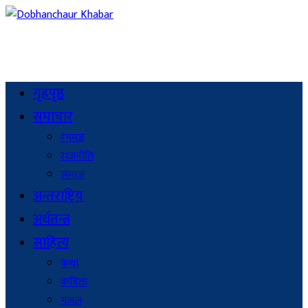
गृहपृष्ठ
समाचार
रंगमञ्च
राजनीति
समाज
अन्तराष्ट्रिय
अर्थतन्त्र
साहित्य
कथा
कविता
गजल