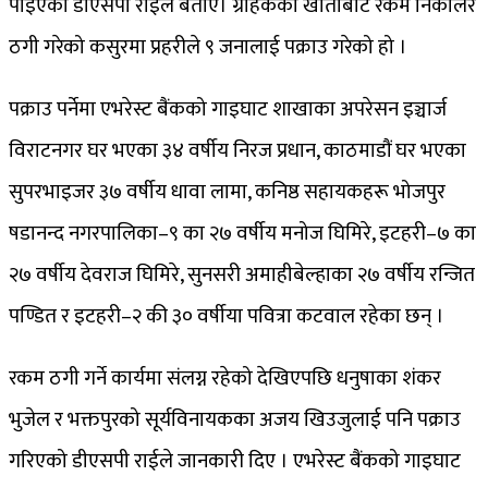
पाइएको डीएसपी राईले बताए। ग्राहकको खाताबाट रकम निकालेर
ठगी गरेको कसुरमा प्रहरीले ९ जनालाई पक्राउ गरेको हो ।
पक्राउ पर्नेमा एभरेस्ट बैंकको गाइघाट शाखाका अपरेसन इञ्चार्ज
विराटनगर घर भएका ३४ वर्षीय निरज प्रधान, काठमाडौं घर भएका
सुपरभाइजर ३७ वर्षीय धावा लामा, कनिष्ठ सहायकहरू भोजपुर
षडानन्द नगरपालिका–९ का २७ वर्षीय मनोज घिमिरे, इटहरी–७ का
२७ वर्षीय देवराज घिमिरे, सुनसरी अमाहीबेल्हाका २७ वर्षीय रन्जित
पण्डित र इटहरी–२ की ३० वर्षीया पवित्रा कटवाल रहेका छन् ।
रकम ठगी गर्ने कार्यमा संलग्न रहेको देखिएपछि धनुषाका शंकर
भुजेल र भक्तपुरको सूर्यविनायकका अजय खिउजुलाई पनि पक्राउ
गरिएको डीएसपी राईले जानकारी दिए । एभरेस्ट बैंकको गाइघाट