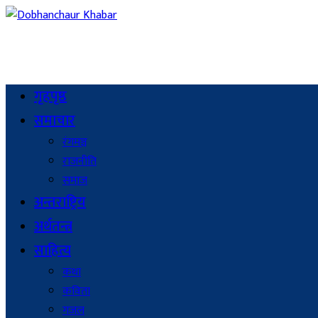
गृहपृष्ठ
समाचार
रंगमञ्च
राजनीति
समाज
अन्तराष्ट्रिय
अर्थतन्त्र
साहित्य
कथा
कविता
गजल