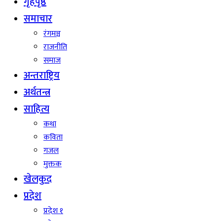
गृहपृष्ठ
समाचार
रंगमञ्च
राजनीति
समाज
अन्तराष्ट्रिय
अर्थतन्त्र
साहित्य
कथा
कविता
गजल
मुक्तक
खेलकुद
प्रदेश
प्रदेश १