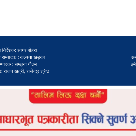
ध निर्देशक: सागर बोहरा
न सम्पादक : कल्पना खड्का
सम
्पादक : सम्झना गौतम
इम
टर: राजन खत्री, राजेन्द्र श्रेष्ठ