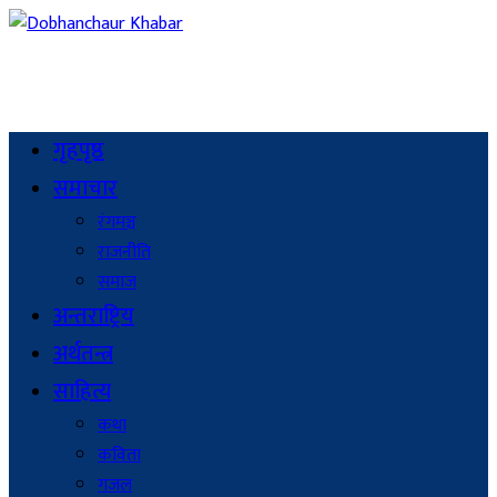
गृहपृष्ठ
समाचार
रंगमञ्च
राजनीति
समाज
अन्तराष्ट्रिय
अर्थतन्त्र
साहित्य
कथा
कविता
गजल