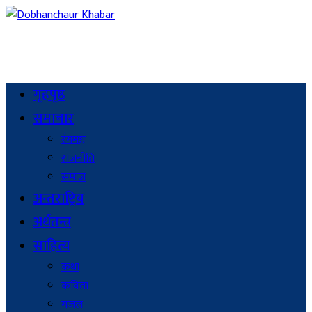
गृहपृष्ठ
समाचार
रंगमञ्च
राजनीति
समाज
अन्तराष्ट्रिय
अर्थतन्त्र
साहित्य
कथा
कविता
गजल