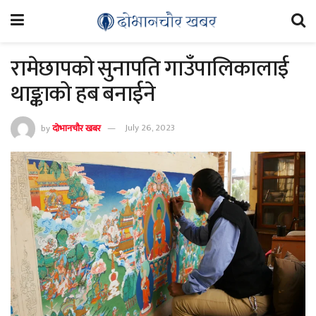
रामेछापकाे सुनापति गाउँपालिकालाई
थाङ्काको हब बनाईने
by
दोभानचौर खबर
July 26, 2023