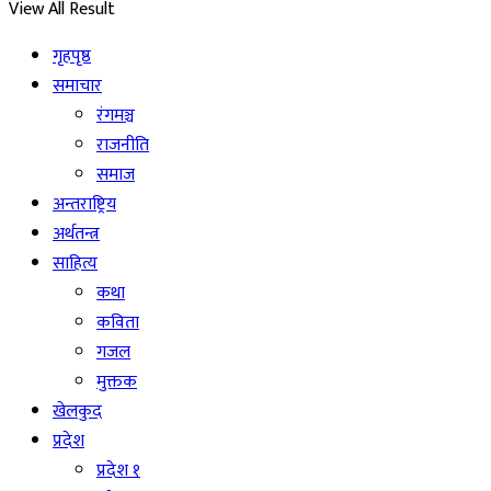
View All Result
गृहपृष्ठ
समाचार
रंगमञ्च
राजनीति
समाज
अन्तराष्ट्रिय
अर्थतन्त्र
साहित्य
कथा
कविता
गजल
मुक्तक
खेलकुद
प्रदेश
प्रदेश १