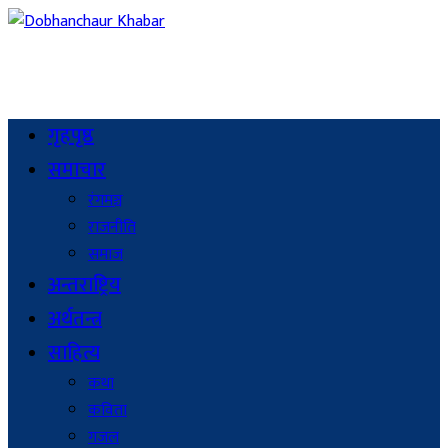
गृहपृष्ठ
समाचार
रंगमञ्च
राजनीति
समाज
अन्तराष्ट्रिय
अर्थतन्त्र
साहित्य
कथा
कविता
गजल