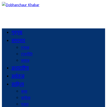
गृहपृष्ठ
समाचार
रंगमञ्च
राजनीति
समाज
अन्तराष्ट्रिय
अर्थतन्त्र
साहित्य
कथा
कविता
गजल