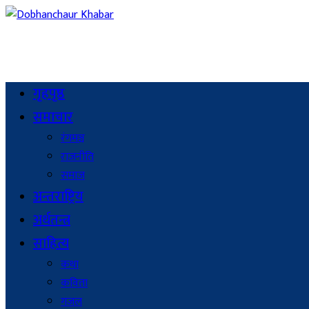
गृहपृष्ठ
समाचार
रंगमञ्च
राजनीति
समाज
अन्तराष्ट्रिय
अर्थतन्त्र
साहित्य
कथा
कविता
गजल