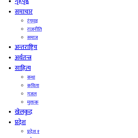
गृहपृष्ठ
समाचार
रंगमञ्च
राजनीति
समाज
अन्तराष्ट्रिय
अर्थतन्त्र
साहित्य
कथा
कविता
गजल
मुक्तक
खेलकुद
प्रदेश
प्रदेश १