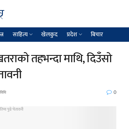
त्र
साहित्य
खेलकुद
प्रदेश
बिचार
खतराको तहभन्दा माथि, दिउँसो
ेतावनी
0
रविधि