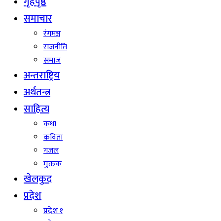
गृहपृष्ठ
समाचार
रंगमञ्च
राजनीति
समाज
अन्तराष्ट्रिय
अर्थतन्त्र
साहित्य
कथा
कविता
गजल
मुक्तक
खेलकुद
प्रदेश
प्रदेश १