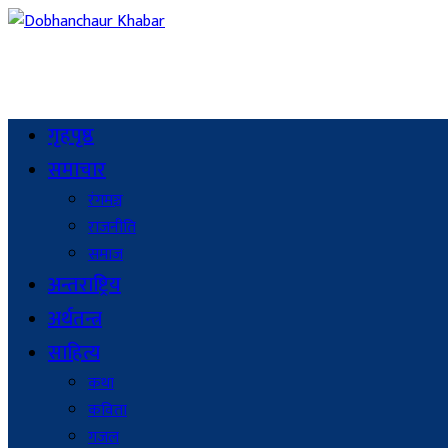
गृहपृष्ठ
समाचार
रंगमञ्च
राजनीति
समाज
अन्तराष्ट्रिय
अर्थतन्त्र
साहित्य
कथा
कविता
गजल