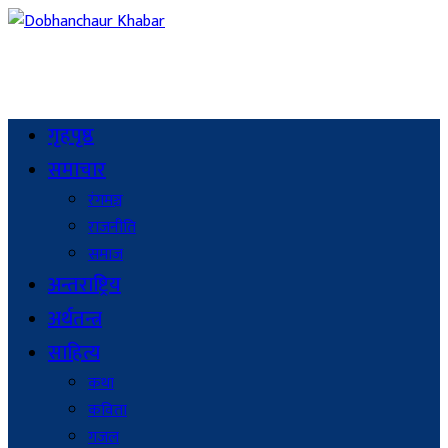
गृहपृष्ठ
समाचार
रंगमञ्च
राजनीति
समाज
अन्तराष्ट्रिय
अर्थतन्त्र
साहित्य
कथा
कविता
गजल