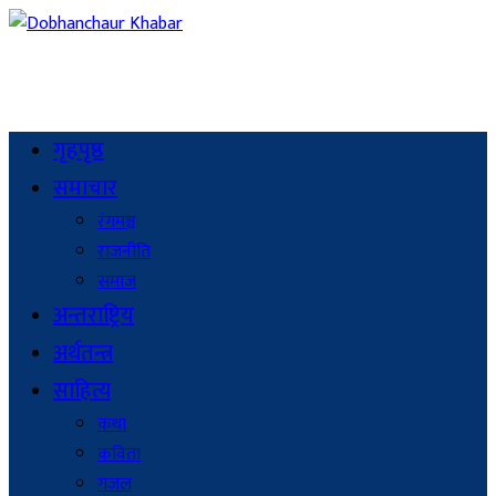
गृहपृष्ठ
समाचार
रंगमञ्च
राजनीति
समाज
अन्तराष्ट्रिय
अर्थतन्त्र
साहित्य
कथा
कविता
गजल