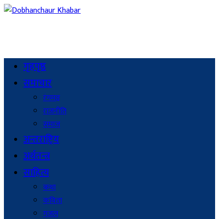
गृहपृष्ठ
समाचार
रंगमञ्च
राजनीति
समाज
अन्तराष्ट्रिय
अर्थतन्त्र
साहित्य
कथा
कविता
गजल