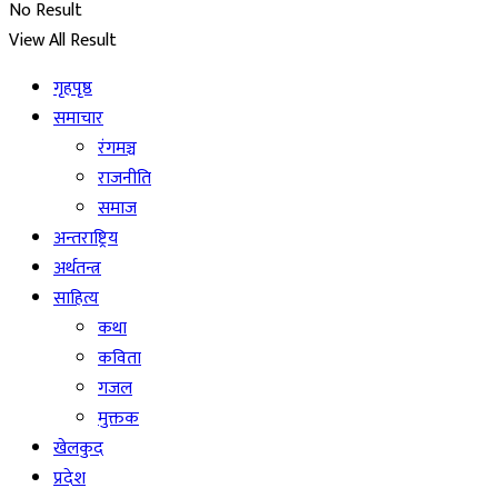
No Result
View All Result
गृहपृष्ठ
समाचार
रंगमञ्च
राजनीति
समाज
अन्तराष्ट्रिय
अर्थतन्त्र
साहित्य
कथा
कविता
गजल
मुक्तक
खेलकुद
प्रदेश