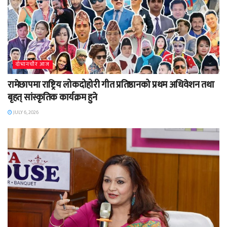
दाेभानचाैर आज
रामेछापमा राष्ट्रिय लोकदोहोरी गीत प्रतिष्ठानको प्रथम अधिवेशन तथा
बृहत् सांस्कृतिक कार्यक्रम हुने
JULY 6, 2026