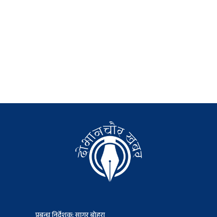
प्रबन्ध निर्देशक: सागर बोहरा