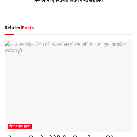
मन्थलीमा कृषिउपज बिक्री केन्द्र सञ्चालन
Related
Posts
दाेभानचाैर आज