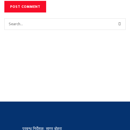
प्रबन्ध निर्देशक: सागर बोहरा