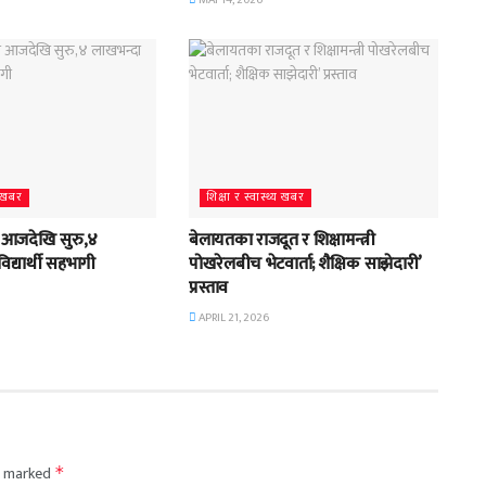
MAY 14, 2026
्य खबर
शिक्षा र स्वास्थ्य खबर
षा आजदेखि सुरु,४
बेलायतका राजदूत र शिक्षामन्त्री
िद्यार्थी सहभागी
पोखरेलबीच भेटवार्ता; शैक्षिक साझेदारी’
प्रस्ताव
APRIL 21, 2026
re marked
*