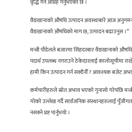
वृद्धि गर्न आग्रह गर्नुभएको छ ।
वैद्यखानाको औषधि उत्पादन अवस्थाबारे आज अनुगमन गर
वैद्यखानाको औषधिको माग छ, उत्पादन बढाउनुस ।”
मन्त्री पौडेलले बजारमा सिंहदरबार वैद्यखानाको औ
पदार्थ उपलब्ध नगराउने ठेकेदारलाई कालोसूचीमा राखेर
हामी किन उत्पादन गर्न सक्दैनौँ ? आवश्यक बजेट अभाव ह
कर्मचारीहरुले स्रोत अभाव भएको गुनासो गरेपछि मन्
गरेको उल्लेख गर्दै सार्वजनिक संस्थानहरुलाई पुँज
नसक्ने प्रष्ट पार्नुभयो ।