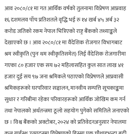
आव २०८०/८१ मा गत आर्थिक वर्षको तुलनामा विप्रेषण आप्रवाह
१६ दशमलव पाँच प्रतिशतले वृद्धि भई रु १४ खर्ब ४५ अर्ब ३२
करोड जतिको रकम नेपाल भित्रिएको राष्ट्र बैंकको तथ्याङ्कले
देखाएको छ । आव २०८०/८१ मा वैदेशिक रोजगार विभागबाट
श्रम स्वीकृति (पुनः थम स्वीकृतिसमेत) लिई वैदेशिक रोजगारीमा
गएका ८० हजार एक सय ७२ महिलासहित कुल सात लाख ४१
हजार दुई सय ९७ जना श्रमिकले पठाएको विप्रेषणले आप्रवासी
श्रमिकहरूको घरपरिवार सञ्चालन, मानवीय सम्पत्ति सूचकाङ्कमा
सुधार र गरिबीमा रहेका परिवारहरूको आर्थिक जोखिम कम गर्न
तथा नेपालको अर्थतन्त्रमा ठूलो सहयोग पुगेको समितिले जनाएको
छ । विश्व बैंकको अक्टोबर, २०२४ को प्रतिवेदनअनुसार नेपालमा
कुल गार्हस्थ उत्पादनमा विप्रेषणको हिस्सा एक चौथाइभन्दा बढी