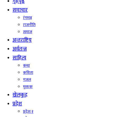
गृहपृष्ठ
समाचार
रंगमञ्च
राजनीति
समाज
अन्तराष्ट्रिय
अर्थतन्त्र
साहित्य
कथा
कविता
गजल
मुक्तक
खेलकुद
प्रदेश
प्रदेश १