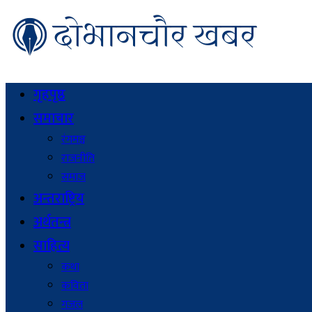
गृहपृष्ठ
समाचार
रंगमञ्च
राजनीति
समाज
अन्तराष्ट्रिय
अर्थतन्त्र
साहित्य
कथा
कविता
गजल