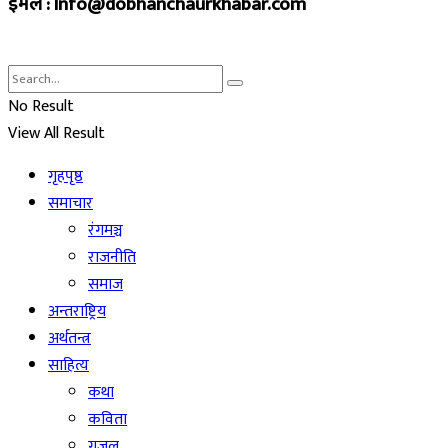
इमेल : Info@dobhanchaurkhabar.com
No Result
View All Result
गृहपृष्ठ
समाचार
रंगमञ्च
राजनीति
समाज
अन्तराष्ट्रिय
अर्थतन्त्र
साहित्य
कथा
कविता
गजल