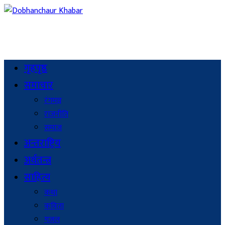
गृहपृष्ठ
समाचार
रंगमञ्च
राजनीति
समाज
अन्तराष्ट्रिय
अर्थतन्त्र
साहित्य
कथा
कविता
गजल