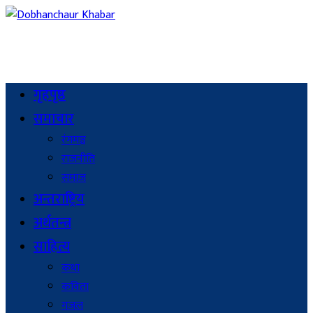
गृहपृष्ठ
समाचार
रंगमञ्च
राजनीति
समाज
अन्तराष्ट्रिय
अर्थतन्त्र
साहित्य
कथा
कविता
गजल