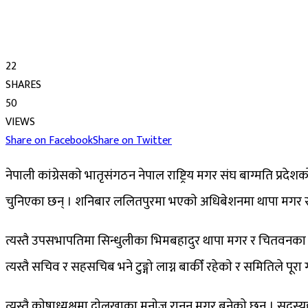
22
SHARES
50
VIEWS
Share on Facebook
Share on Twitter
नेपाली कांग्रेसकाे भातृसंगठन नेपाल राष्ट्रिय मगर संघ बाग्मति प्र
चुनिएका छन् । शनिबार ललितपुरमा भएकाे अधिबेशनमा थापा मगर स
त्यस्तै उपसभापतिमा सिन्धुलीका भिमबहादुर थापा मगर र चितवनका
त्यस्तै सचिव र सहसचिब भने टुङ्गो लाग्न बाकीँ रहेकाे र समितिले पू
त्यस्तै काेषाध्यक्षमा दाेलखाका मनाेज रानन मगर बनेकाे छन् । सदस्य