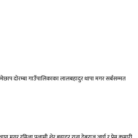
ा रामेछाप दाेरम्बा गाउँपालिकाका लालबहादुर थापा मगर सर्बसम्मत
पा मगर,रमिला पुलामी,शेर बहादुर राना,देबराज जर्घा र प्रेम कुमारी