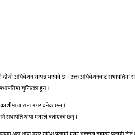
देशकाे दाेस्राे अधिबेशन सम्पन्न भएकाे छ । उक्त अधिबेशनबाट सभापतिम
भापतिमा चुनिएका हुन् ।
 काशीमाया राना मगर बनेकाछन् ।
रा गर्ने सभापति थापा मगरले बताएका छन् ।
हरूमा श्रद्वा थापा मगर,गणेश पुलामी मगर,अक्कल बहादुर पुलामी,तेज था