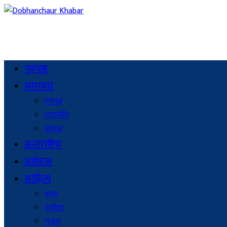
गृहपृष्ठ
समाचार
रंगमञ्च
राजनीति
समाज
अन्तराष्ट्रिय
अर्थतन्त्र
साहित्य
कथा
कविता
गजल