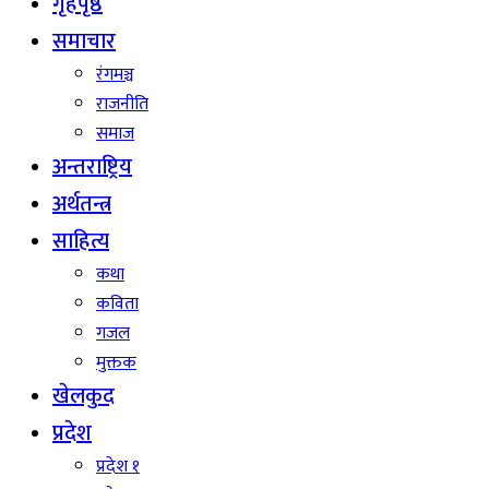
गृहपृष्ठ
समाचार
रंगमञ्च
राजनीति
समाज
अन्तराष्ट्रिय
अर्थतन्त्र
साहित्य
कथा
कविता
गजल
मुक्तक
खेलकुद
प्रदेश
प्रदेश १