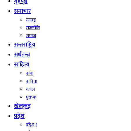
गृहपृष्ठ
समाचार
रंगमञ्च
राजनीति
समाज
अन्तराष्ट्रिय
अर्थतन्त्र
साहित्य
कथा
कविता
गजल
मुक्तक
खेलकुद
प्रदेश
प्रदेश १