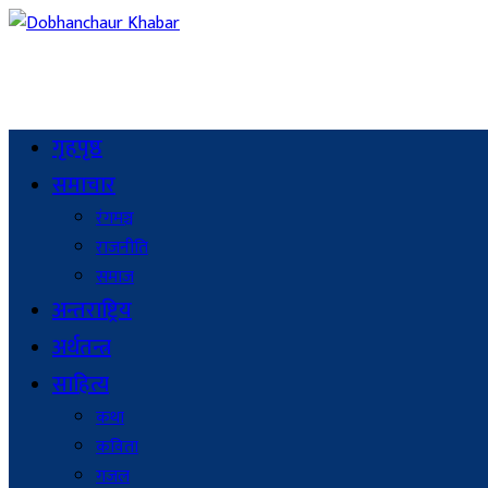
गृहपृष्ठ
समाचार
रंगमञ्च
राजनीति
समाज
अन्तराष्ट्रिय
अर्थतन्त्र
साहित्य
कथा
कविता
गजल