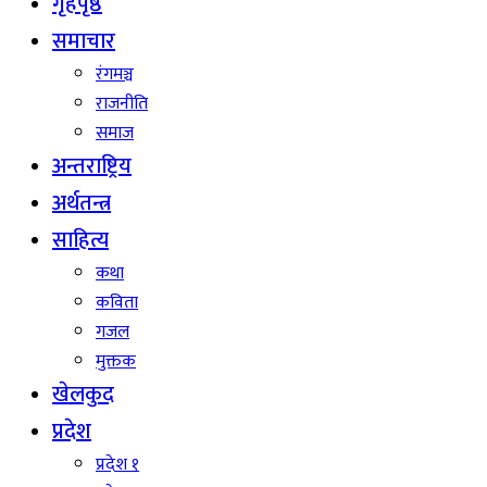
गृहपृष्ठ
समाचार
रंगमञ्च
राजनीति
समाज
अन्तराष्ट्रिय
अर्थतन्त्र
साहित्य
कथा
कविता
गजल
मुक्तक
खेलकुद
प्रदेश
प्रदेश १