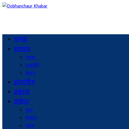
गृहपृष्ठ
समाचार
रंगमञ्च
राजनीति
समाज
अन्तराष्ट्रिय
अर्थतन्त्र
साहित्य
कथा
कविता
गजल