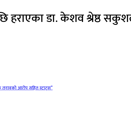
 हराएका डा. केशव श्रेष्ठ सकु